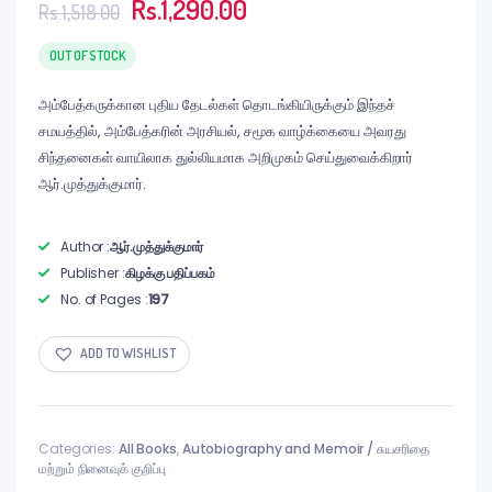
Original
Current
Rs.
1,290.00
Rs.
1,518.00
price
price
was:
is:
OUT OF STOCK
Rs.1,518.00.
Rs.1,290.00.
அம்பேத்கருக்கான புதிய தேடல்கள் தொடங்கியிருக்கும் இந்தச்
சமயத்தில், அம்பேத்கரின் அரசியல், சமூக வாழ்க்கையை அவரது
சிந்தனைகள் வாயிலாக துல்லியமாக அறிமுகம் செய்துவைக்கிறார்
ஆர்.முத்துக்குமார்.
Author :
ஆர்.முத்துக்குமார்
Publisher :
கிழக்கு பதிப்பகம்
No. of Pages :
197
ADD TO WISHLIST
Categories:
All Books
,
Autobiography and Memoir / சுயசரிதை
மற்றும் நினைவுக் குறிப்பு