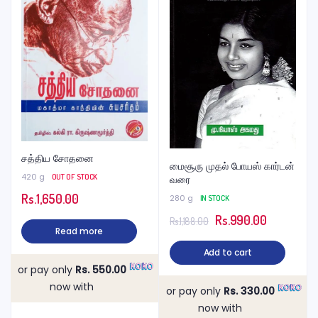
சத்திய சோதனை
மைசூரு முதல் போயஸ் கார்டன்
420 g
OUT OF STOCK
வரை
Rs.
1,650.00
280 g
IN STOCK
Original
Current
Rs.
990.00
Rs.
1,188.00
Read more
price
price
Add to cart
was:
is:
or pay only
Rs. 550.00
Rs.1,188.00.
Rs.990.00
now with
or pay only
Rs. 330.00
now with