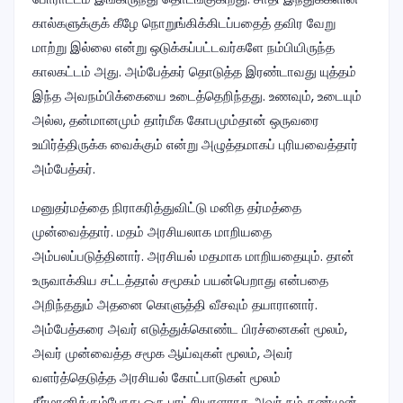
கால்களுக்குக் கீழே நொறுங்கிக்கிடப்பதைத் தவிர வேறு
மாற்று இல்லை என்று ஒடுக்கப்பட்டவர்களே நம்பியிருந்த
காலகட்டம் அது. அம்பேத்கர் தொடுத்த இரண்டாவது யுத்தம்
இந்த அவநம்பிக்கையை உடைத்தெறிந்தது. உணவும், உடையும்
அல்ல, தன்மானமும் தார்மீக கோபமும்தான் ஒருவரை
உயிர்த்திருக்க வைக்கும் என்று அழுத்தமாகப் புரியவைத்தார்
அம்பேத்கர்.
மனுதர்மத்தை நிராகரித்துவிட்டு மனித தர்மத்தை
முன்வைத்தார். மதம் அரசியலாக மாறியதை
அம்பலப்படுத்தினார். அரசியல் மதமாக மாறியதையும். தான்
உருவாக்கிய சட்டத்தால் சமூகம் பயன்பெறாது என்பதை
அறிந்ததும் அதனை கொளுத்தி வீசவும் தயாரானார்.
அம்பேத்கரை அவர் எடுத்துக்கொண்ட பிரச்னைகள் மூலம்,
அவர் முன்வைத்த சமூக ஆய்வுகள் மூலம், அவர்
வளர்த்தெடுத்த அரசியல் கோட்பாடுகள் மூலம்
தீர்மானிக்கும்போது ஒரு புரட்சியாளராக அவர் நம் கண்முன்