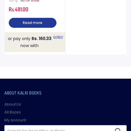
120 g
OUT OF STOCK
Rs.
481.00
Read more
or pay only
Rs. 160.33
now with
ABOUT KALKI BOOKS
About Us
All Books
My account
Products
search