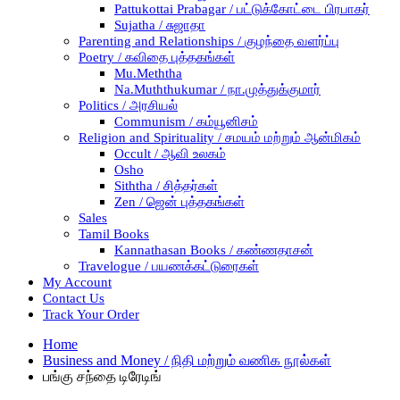
Pattukottai Prabagar / பட்டுக்கோட்டை பிரபாகர்
Sujatha / சுஜாதா
Parenting and Relationships / குழந்தை வளர்ப்பு
Poetry / கவிதை புத்தகங்கள்
Mu.Meththa
Na.Muththukumar / நா.முத்துக்குமார்
Politics / அரசியல்
Communism / கம்யூனிசம்
Religion and Spirituality / சமயம் மற்றும் ஆன்மிகம்
Occult / ஆவி உலகம்
Osho
Siththa / சித்தர்கள்
Zen / ஜென் புத்தகங்கள்
Sales
Tamil Books
Kannathasan Books / கண்ணதாசன்
Travelogue / பயணக்கட்டுரைகள்
My Account
Contact Us
Track Your Order
Home
Business and Money / நிதி மற்றும் வணிக நூல்கள்
பங்கு சந்தை டிரேடிங்