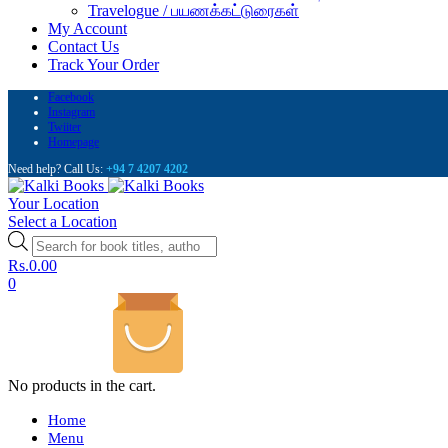
Travelogue / பயணக்கட்டுரைகள்
My Account
Contact Us
Track Your Order
Facebook
Instagram
Twiiter
Homepage
Need help? Call Us:
+94 7 4207 4202
Your Location
Select a Location
Products
search
Rs.
0.00
0
No products in the cart.
Home
Menu