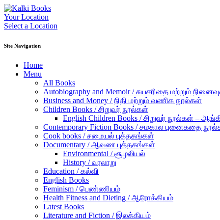
Your Location
Select a Location
Site Navigation
Home
Menu
All Books
Autobiography and Memoir / சுயசரிதை மற்றும் நினைவுக்
Business and Money / நிதி மற்றும் வணிக நூல்கள்
Children Books / சிறுவர் நூல்கள்
English Children Books / சிறுவர் நூல்கள் – ஆங்க
Contemporary Fiction Books / சமகால புனைகதை நூல்
Cook books / சமையல் புத்தகங்கள்
Documentary / ஆவண புத்தகங்கள்
Environmental / சூழலியல்
History / வரலாறு
Education / கல்வி
English Books
Feminism / பெண்ணியம்
Health Fitness and Dieting / ஆரோக்கியம்
Latest Books
Literature and Fiction / இலக்கியம்