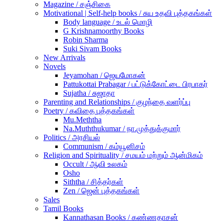
Magazine / சஞ்சிகை
Motivational | Self-help books / சுய உதவி புத்தகங்கள்
Body language / உடல் மொழி
G Krishnamoorthy Books
Robin Sharma
Suki Sivam Books
New Arrivals
Novels
Jeyamohan / ஜெயமோகன்
Pattukottai Prabagar / பட்டுக்கோட்டை பிரபாகர்
Sujatha / சுஜாதா
Parenting and Relationships / குழந்தை வளர்ப்பு
Poetry / கவிதை புத்தகங்கள்
Mu.Meththa
Na.Muththukumar / நா.முத்துக்குமார்
Politics / அரசியல்
Communism / கம்யூனிசம்
Religion and Spirituality / சமயம் மற்றும் ஆன்மிகம்
Occult / ஆவி உலகம்
Osho
Siththa / சித்தர்கள்
Zen / ஜென் புத்தகங்கள்
Sales
Tamil Books
Kannathasan Books / கண்ணதாசன்