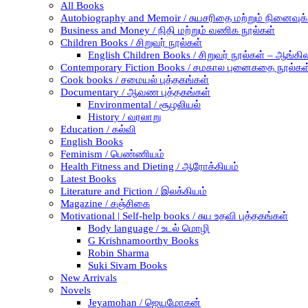
All Books
Autobiography and Memoir / சுயசரிதை மற்றும் நினைவுக் க
Business and Money / நிதி மற்றும் வணிக நூல்கள்
Children Books / சிறுவர் நூல்கள்
English Children Books / சிறுவர் நூல்கள் – ஆங்கில
Contemporary Fiction Books / சமகால புனைகதை நூல்கள
Cook books / சமையல் புத்தகங்கள்
Documentary / ஆவண புத்தகங்கள்
Environmental / சூழலியல்
History / வரலாறு
Education / கல்வி
English Books
Feminism / பெண்ணியம்
Health Fitness and Dieting / ஆரோக்கியம்
Latest Books
Literature and Fiction / இலக்கியம்
Magazine / சஞ்சிகை
Motivational | Self-help books / சுய உதவி புத்தகங்கள்
Body language / உடல் மொழி
G Krishnamoorthy Books
Robin Sharma
Suki Sivam Books
New Arrivals
Novels
Jeyamohan / ஜெயமோகன்