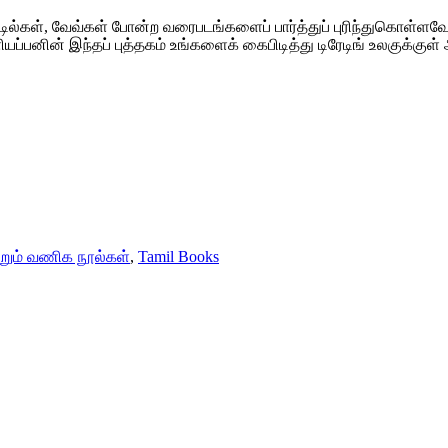
்டில்கள், வேவ்கள் போன்ற வரைபடங்களைப் பார்த்துப் புரிந்துகொள்ள
ளியப்பனின் இந்தப் புத்தகம் உங்களைக் கைபிடித்து டிரேடிங் உலகுக
ற்றும் வணிக நூல்கள்
,
Tamil Books