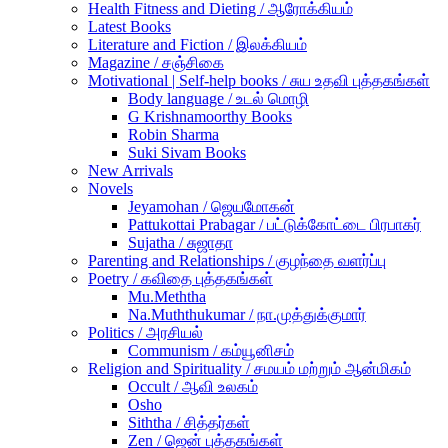
Health Fitness and Dieting / ஆரோக்கியம்
Latest Books
Literature and Fiction / இலக்கியம்
Magazine / சஞ்சிகை
Motivational | Self-help books / சுய உதவி புத்தகங்கள்
Body language / உடல் மொழி
G Krishnamoorthy Books
Robin Sharma
Suki Sivam Books
New Arrivals
Novels
Jeyamohan / ஜெயமோகன்
Pattukottai Prabagar / பட்டுக்கோட்டை பிரபாகர்
Sujatha / சுஜாதா
Parenting and Relationships / குழந்தை வளர்ப்பு
Poetry / கவிதை புத்தகங்கள்
Mu.Meththa
Na.Muththukumar / நா.முத்துக்குமார்
Politics / அரசியல்
Communism / கம்யூனிசம்
Religion and Spirituality / சமயம் மற்றும் ஆன்மிகம்
Occult / ஆவி உலகம்
Osho
Siththa / சித்தர்கள்
Zen / ஜென் புத்தகங்கள்