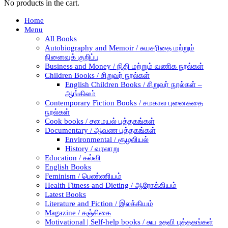
No products in the cart.
Home
Menu
All Books
Autobiography and Memoir / சுயசரிதை மற்றும்
நினைவுக் குறிப்பு
Business and Money / நிதி மற்றும் வணிக நூல்கள்
Children Books / சிறுவர் நூல்கள்
English Children Books / சிறுவர் நூல்கள் –
ஆங்கிலம்
Contemporary Fiction Books / சமகால புனைகதை
நூல்கள்
Cook books / சமையல் புத்தகங்கள்
Documentary / ஆவண புத்தகங்கள்
Environmental / சூழலியல்
History / வரலாறு
Education / கல்வி
English Books
Feminism / பெண்ணியம்
Health Fitness and Dieting / ஆரோக்கியம்
Latest Books
Literature and Fiction / இலக்கியம்
Magazine / சஞ்சிகை
Motivational | Self-help books / சுய உதவி புத்தகங்கள்