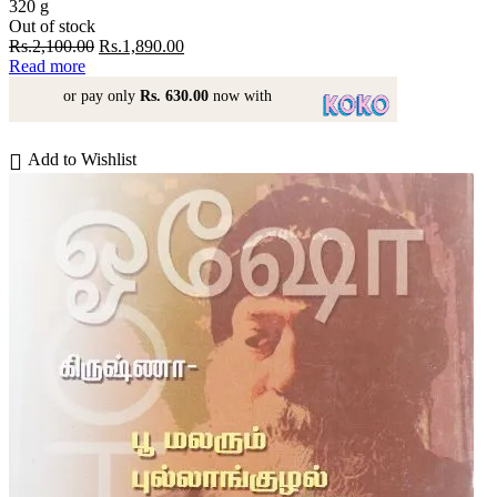
320 g
Out of stock
Original
Current
Rs.
2,100.00
Rs.
1,890.00
price
price
Read more
was:
is:
or pay only
Rs. 630.00
now with
Rs.2,100.00.
Rs.1,890.00.
Add to Wishlist