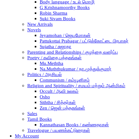
Body language / உடல் மொழி
G Krishnamoorthy Books
Robin Sharma
Suki Sivam Books
New Arrivals
Novels
Jeyamohan / ஜெயமோகன்
Pattukottai Prabagar / பட்டுக்கோட்டை பிரபாகர்
Sujatha / சுஜாதா
Parenting and Relationships / குழந்தை வளர்ப்பு
Poetry / கவிதை புத்தகங்கள்
Mu.Meththa
Na.Muththukumar / நா.முத்துக்குமார்
Politics / அரசியல்
Communism / கம்யூனிசம்
Religion and Spirituality / சமயம் மற்றும் ஆன்மிகம்
Occult / ஆவி உலகம்
Osho
Siththa / சித்தர்கள்
Zen / ஜென் புத்தகங்கள்
Sales
Tamil Books
Kannathasan Books / கண்ணதாசன்
Travelogue / பயணக்கட்டுரைகள்
My Account