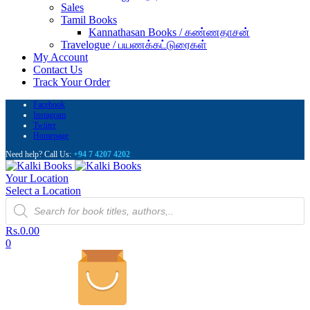
Sales
Tamil Books
Kannathasan Books / கண்ணதாசன்
Travelogue / பயணக்கட்டுரைகள்
My Account
Contact Us
Track Your Order
Facebook
Instagram
Twiiter
Homepage
Need help? Call Us:
+94 7 4207 4202
Your Location
Select a Location
Products
search
Rs.
0.00
0