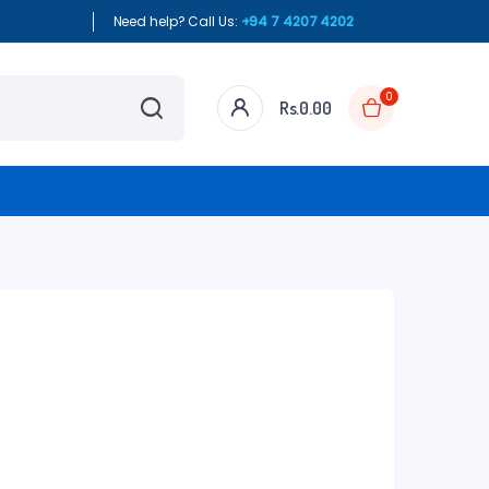
Need help? Call Us:
+94 7 4207 4202
0
Rs.
0.00