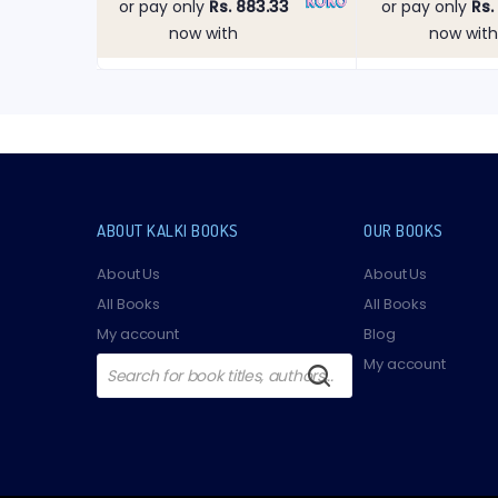
or pay only
Rs. 883.33
or pay only
Rs.
Rs.570
now with
now wit
ABOUT KALKI BOOKS
OUR BOOKS
About Us
About Us
All Books
All Books
My account
Blog
Products
My account
search