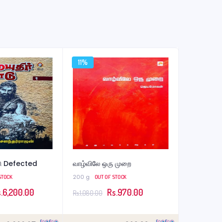
11%
டு Defected
வாழ்விலே ஒரு முறை
200 g
STOCK
OUT OF STOCK
ginal
Current
Original
Current
.
6,200.00
Rs.
970.00
Rs.
1,080.00
ce
price
price
price
s:
is:
was:
is: